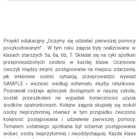
Archiwum
2025/2026
UCZYMY SIĘ UDZIELAĆ PIERWSZEJ POMOCY
Projekt edukacyjny „Uczymy się udzielać pierwszej pomocy
poszkodowanym” . W tym roku zajęcia były realizowane w
klasach starszych 5a, 6a, 6b, 7. Składał się na cykl spotkań
przeprowadzonych osobno w każdej klasie. Uczniowie
ćwiczyli między innymi: postępowanie na miejscu zdarzenia,
jak właściwie ocenić sytuację, przeprowadzić wywiad
SAMPLE i wezwać według schematu służby ratunkowe.
Poznawali rodzaje apteczek dostępnych w naszej szkole,
zostali przeszkoleni na wypadek konieczności użycia
środków opatrunkowych. Kolejne zajęcia skupiały się wokół
osoby nieprzytomnej, również w tym przypadku ćwiczono
kolejność postępowania i udzielenie pierwszej pomocy.
Tematem ostatniego spotkania był schemat postępowania
wobec osoby nieprzytomnej i nieoddychającej. Każda klasa