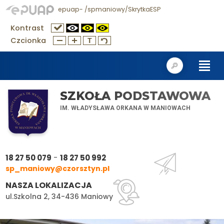
epuap- /spmaniowy/SkrytkaESP
Kontrast
Czcionka
SZKOŁA PODSTAWOWA
IM. WŁADYSŁAWA ORKANA W MANIOWACH
-
18 27 50 079
18 27 50 992
sp_maniowy@czorsztyn.pl
NASZA LOKALIZACJA
ul.Szkolna 2, 34-436 Maniowy