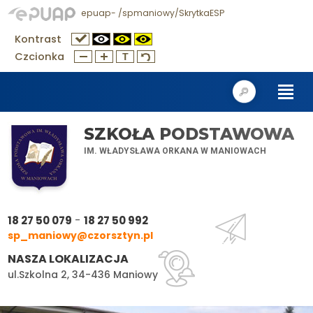
epuap- /spmaniowy/SkrytkaESP
Kontrast
Czcionka
SZKOŁA PODSTAWOWA
IM. WŁADYSŁAWA ORKANA W MANIOWACH
-
18 27 50 079
18 27 50 992
sp_maniowy@czorsztyn.pl
NASZA LOKALIZACJA
ul.Szkolna 2, 34-436 Maniowy