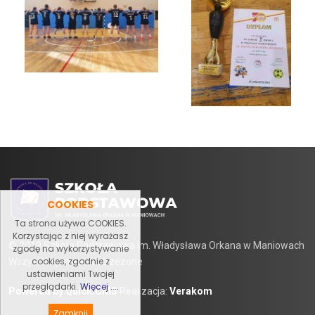
COOKIES
Ta strona używa COOKIES.
Korzystając z niej wyrażasz
© 2019 Szkoła Podstawowa im. Władysława Orkana w Maniowach
zgodę na wykorzystywanie
cookies, zgodnie z
Wszystkie prawa zastrzezone
ustawieniami Twojej
przeglądarki.
Więcej ....
Powered by Quick.CMS
Realizacja:
Verakom
Zamknij