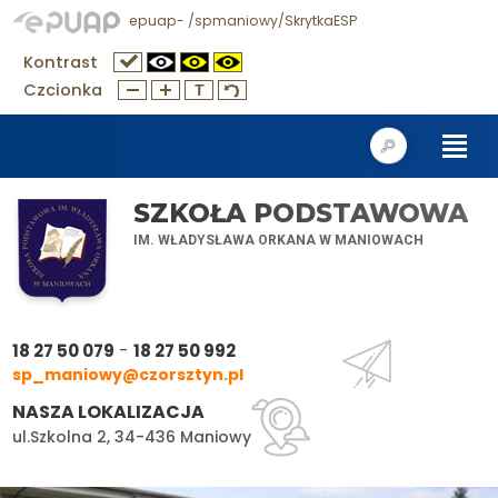
epuap- /spmaniowy/SkrytkaESP
Kontrast
Czcionka
SZKOŁA PODSTAWOWA
IM. WŁADYSŁAWA ORKANA W MANIOWACH
-
18 27 50 079
18 27 50 992
sp_maniowy@czorsztyn.pl
NASZA LOKALIZACJA
ul.Szkolna 2, 34-436 Maniowy