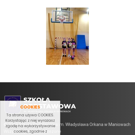
COOKIES
Ta strona używa COOKIES.
Korzystając z niej wyrażasz
© 2019 Szkoła Podstawowa im. Władysława Orkana w Maniowach
zgodę na wykorzystywanie
cookies, zgodnie z
Wszystkie prawa zastrzezone