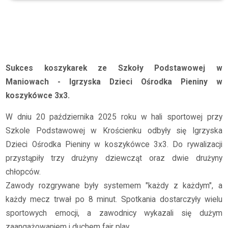
Archiwum
2025/2026
Sukces koszykarek ze Szkoły Podstawowej w Maniowach
Sukces koszykarek ze Szkoły Podstawowej w
Maniowach - Igrzyska Dzieci Ośrodka Pieniny w
koszykówce 3x3.
W dniu 20 października 2025 roku w hali sportowej przy
Szkole Podstawowej w Krościenku odbyły się Igrzyska
Dzieci Ośrodka Pieniny w koszykówce 3x3. Do rywalizacji
przystąpiły trzy drużyny dziewcząt oraz dwie drużyny
chłopców.
Zawody rozgrywane były systemem "każdy z każdym", a
każdy mecz trwał po 8 minut. Spotkania dostarczyły wielu
sportowych emocji, a zawodnicy wykazali się dużym
zaangażowaniem i duchem fair play.