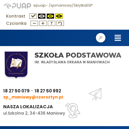
epuap- /spmaniowy/SkrytkaESP
Kontrast
Czcionka
SZKOŁA PODSTAWOWA
IM. WŁADYSŁAWA ORKANA W MANIOWACH
-
18 27 50 079
18 27 50 992
sp_maniowy@czorsztyn.pl
NASZA LOKALIZACJA
ul.Szkolna 2, 34-436 Maniowy