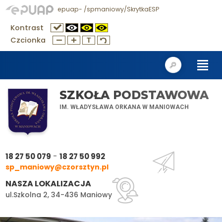
epuap- /spmaniowy/SkrytkaESP
Kontrast
Czcionka
SZKOŁA PODSTAWOWA
IM. WŁADYSŁAWA ORKANA W MANIOWACH
-
18 27 50 079
18 27 50 992
sp_maniowy@czorsztyn.pl
NASZA LOKALIZACJA
ul.Szkolna 2, 34-436 Maniowy