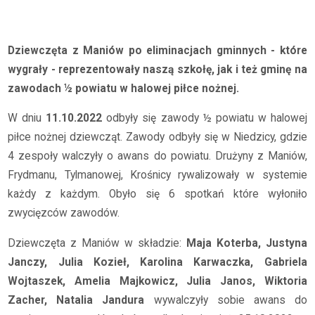
Archiwum
2022/2023
Awans do powiatu
Dziewczęta z Maniów po eliminacjach gminnych - które
wygrały - reprezentowały naszą szkołę, jak i też gminę na
zawodach ½ powiatu w halowej piłce nożnej.
W dniu
11.10.2022
odbyły się zawody ½ powiatu w halowej
piłce nożnej dziewcząt. Zawody odbyły się w Niedzicy, gdzie
4 zespoły walczyły o awans do powiatu.
Drużyny z Maniów,
Frydmanu, Tylmanowej, Krośnicy rywalizowały w systemie
każdy z każdym. Obyło się 6 spotkań które wyłoniło
zwycięzców zawodów.
Dziewczęta z Maniów w składzie:
Maja Koterba, Justyna
Janczy, Julia Kozieł, Karolina Karwaczka, Gabriela
Wojtaszek, Amelia Majkowicz, Julia Janos, Wiktoria
Zacher, Natalia Jandura
wywalczyły sobie awans do