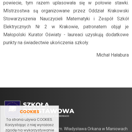
powiecie, tym razem uplasowała się w połowie stawki.
MIstrzostwa są organizowane przez Oddział Krakowski
Stowarzyszenia Nauczycieli Matematyki i Zespół Szkół
Elektrycznych Nr 2 w Krakowie, patronatem objął je
Małopolski Kurator Oświaty - laureaci uzyskują dodatkowe
punkty na świadectwie ukończenia szkoły.
Michał Hałabura
COOKIES
Ta strona używa COOKIES.
Korzystając z niej wyrażasz
© 2019 Szkoła Podstawowa im. Władysława Orkana w Maniowach
zgodę na wykorzystywanie