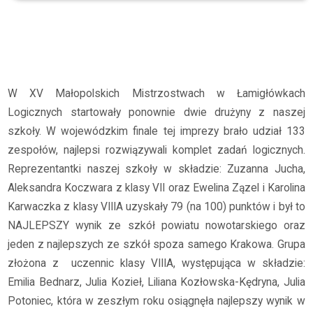
Archiwum
2024/2025
XV Małopolskie Mistrzostwa w Łamigłówkach Logicznych
W XV Małopolskich Mistrzostwach w Łamigłówkach
Logicznych startowały ponownie dwie drużyny z naszej
szkoły. W wojewódzkim finale tej imprezy brało udział 133
zespołów, najlepsi rozwiązywali komplet zadań logicznych.
Reprezentantki naszej szkoły w składzie: Zuzanna Jucha,
Aleksandra Koczwara z klasy VII oraz Ewelina Zązel i Karolina
Karwaczka z klasy VIIIA uzyskały 79 (na 100) punktów i był to
NAJLEPSZY wynik ze szkół powiatu nowotarskiego oraz
jeden z najlepszych ze szkół spoza samego Krakowa.
Grupa
złożona z uczennic klasy VIIIA, występująca w składzie:
Emilia Bednarz, Julia Kozieł, Liliana Kozłowska-Kędryna, Julia
Potoniec, która w zeszłym roku osiągnęła najlepszy wynik w