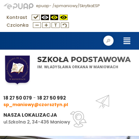
epuap- /spmaniowy/SkrytkaESP
Kontrast
Czcionka
SZKOŁA PODSTAWOWA
IM. WŁADYSŁAWA ORKANA W MANIOWACH
-
18 27 50 079
18 27 50 992
sp_maniowy@czorsztyn.pl
NASZA LOKALIZACJA
ul.Szkolna 2, 34-436 Maniowy