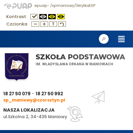
epuap- /spmaniowy/SkrytkaESP
Kontrast
Czcionka
SZKOŁA PODSTAWOWA
IM. WŁADYSŁAWA ORKANA W MANIOWACH
-
18 27 50 079
18 27 50 992
sp_maniowy@czorsztyn.pl
NASZA LOKALIZACJA
ul.Szkolna 2, 34-436 Maniowy