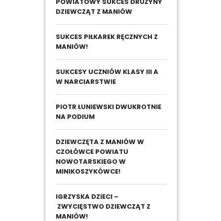
POWIATOWY SUKCES DRUŻYNY
DZIEWCZĄT Z MANIÓW
SUKCES PIŁKAREK RĘCZNYCH Z
MANIÓW!
SUKCESY UCZNIÓW KLASY III A
W NARCIARSTWIE
PIOTR ŁUNIEWSKI DWUKROTNIE
NA PODIUM
DZIEWCZĘTA Z MANIÓW W
CZOŁÓWCE POWIATU
NOWOTARSKIEGO W
MINIKOSZYKÓWCE!
IGRZYSKA DZIECI –
ZWYCIĘSTWO DZIEWCZĄT Z
MANIÓW!