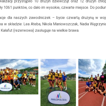
walizacji przystąpiło 10 drużyn dziewcząt oraz 12 drużyn chło
ły 1061 punktów, co dało im wysokie, czwarte miejsce. Do podiu
lacje dla naszych zawodniczek – bycie czwartą drużyną w wo
na w składzie: Lea Ateba, Nikola Maniowszczak, Nadia Węgrzyniak
 Kałafut (rezerwowa) zasługuje na wielkie brawa.