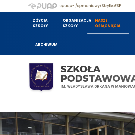
epuap- /spmaniowy/SkrytkaESP
Z ŻYCIA
ORGANIZACJA
NASZE
SZKOŁY
SZKOŁY
OSIĄGNIĘCIA
ARCHIWUM
SZKOŁA
PODSTAWOW
IM. WŁADYSŁAWA ORKANA W MANIOWA