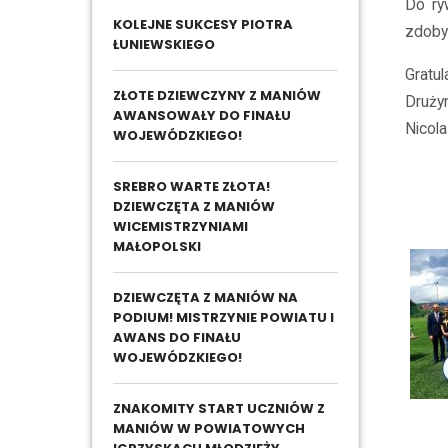
Do ry
KOLEJNE SUKCESY PIOTRA
zdoby
ŁUNIEWSKIEGO
Gratu
ZŁOTE DZIEWCZYNY Z MANIÓW
Druży
AWANSOWAŁY DO FINAŁU
Nicola
WOJEWÓDZKIEGO!
SREBRO WARTE ZŁOTA!
DZIEWCZĘTA Z MANIÓW
WICEMISTRZYNIAMI
MAŁOPOLSKI
DZIEWCZĘTA Z MANIÓW NA
PODIUM! MISTRZYNIE POWIATU I
AWANS DO FINAŁU
WOJEWÓDZKIEGO!
ZNAKOMITY START UCZNIÓW Z
MANIÓW W POWIATOWYCH