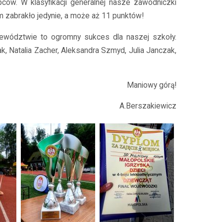
pców. W klasyfikacji generalnej nasze zawodniczki
m zabrakło jedynie, a może aż 11 punktów!
jewództwie to ogromny sukces dla naszej szkoły.
, Natalia Zacher, Aleksandra Szmyd, Julia Janczak,
Maniowy górą!
A.Berszakiewicz