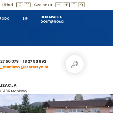
Układ
Czcionka
DEKLARACJA
RODO
BIP
DOSTĘPNOŚCI
-
 27 50 079
18 27 50 992
_maniowy@czorsztyn.pl
LIZACJA
 34-436 Maniowy