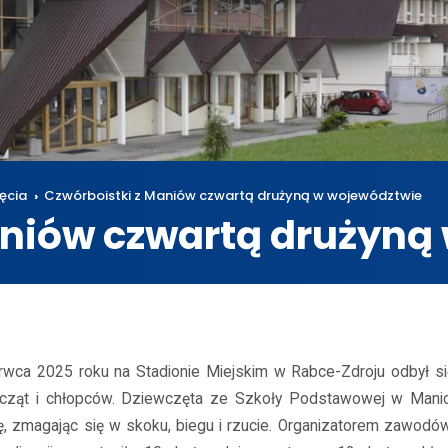
ęcia
Czwórboistki z Maniów czwartą drużyną w województwie
aniów czwartą drużyną
osiągnięcia
Czwórboistki z Maniów czwartą drużyną w województwi
rwca 2025 roku na Stadionie Miejskim w Rabce-Zdroju odbył s
cząt i chłopców. Dziewczęta ze Szkoły Podstawowej w Manio
ę, zmagając się w skoku, biegu i rzucie. Organizatorem zawod