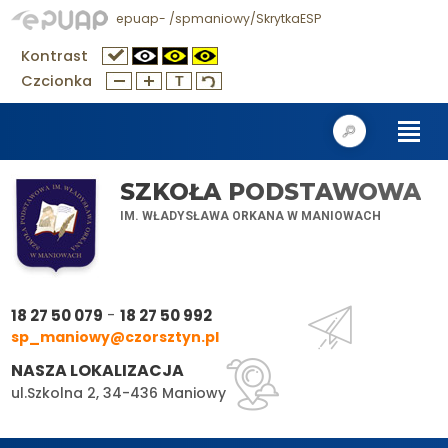
epuap- /spmaniowy/SkrytkaESP
Kontrast
Czcionka
SZKOŁA PODSTAWOWA
IM. WŁADYSŁAWA ORKANA W MANIOWACH
-
18 27 50 079
18 27 50 992
sp_maniowy@czorsztyn.pl
NASZA LOKALIZACJA
ul.Szkolna 2, 34-436 Maniowy