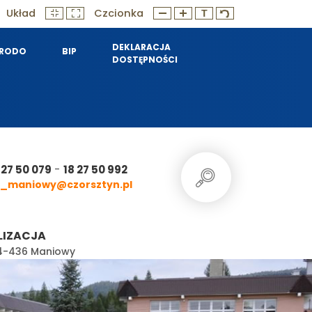
Układ
Czcionka
DEKLARACJA
RODO
BIP
DOSTĘPNOŚCI
-
 27 50 079
18 27 50 992
_maniowy@czorsztyn.pl
LIZACJA
 34-436 Maniowy