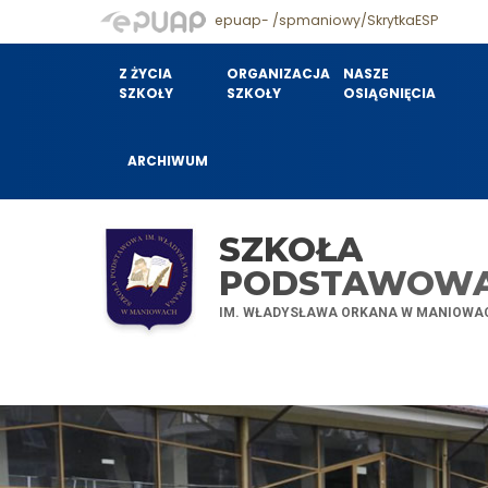
epuap- /spmaniowy/SkrytkaESP
Z ŻYCIA
ORGANIZACJA
NASZE
SZKOŁY
SZKOŁY
OSIĄGNIĘCIA
ARCHIWUM
SZKOŁA
PODSTAWOW
IM. WŁADYSŁAWA ORKANA W MANIOWA