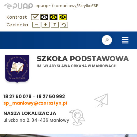
epuap- /spmaniowy/SkrytkaESP
Kontrast
Czcionka
SZKOŁA PODSTAWOWA
IM. WŁADYSŁAWA ORKANA W MANIOWACH
-
18 27 50 079
18 27 50 992
sp_maniowy@czorsztyn.pl
NASZA LOKALIZACJA
ul.Szkolna 2, 34-436 Maniowy