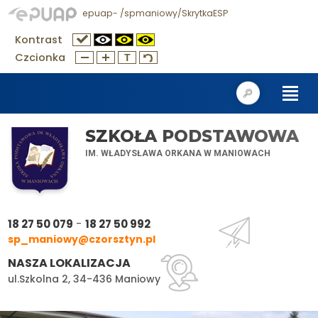
epuap- /spmaniowy/SkrytkaESP
Kontrast
Czcionka
SZKOŁA PODSTAWOWA
IM. WŁADYSŁAWA ORKANA W MANIOWACH
-
18 27 50 079
18 27 50 992
sp_maniowy@czorsztyn.pl
NASZA LOKALIZACJA
ul.Szkolna 2, 34-436 Maniowy