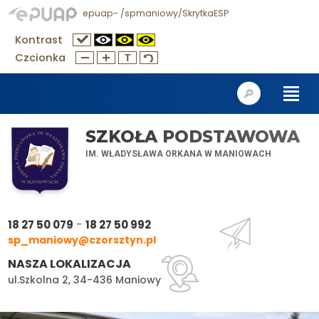
epuap- /spmaniowy/SkrytkaESP
Kontrast
Czcionka
SZKOŁA PODSTAWOWA
IM. WŁADYSŁAWA ORKANA W MANIOWACH
-
18 27 50 079
18 27 50 992
sp_maniowy@czorsztyn.pl
NASZA LOKALIZACJA
ul.Szkolna 2, 34-436 Maniowy