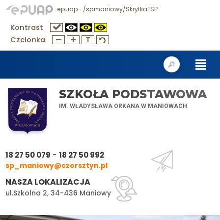
epuap- /spmaniowy/SkrytkaESP
Kontrast
Czcionka
SZKOŁA PODSTAWOWA
IM. WŁADYSŁAWA ORKANA W MANIOWACH
-
18 27 50 079
18 27 50 992
sp_maniowy@czorsztyn.pl
NASZA LOKALIZACJA
ul.Szkolna 2, 34-436 Maniowy