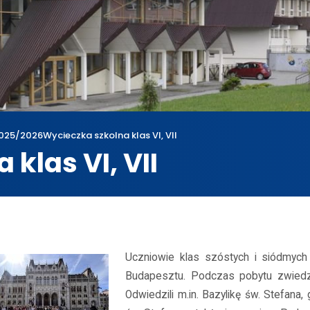
025/2026
Wycieczka szkolna klas VI, VII
klas VI, VII
wum
2025/2026
Wycieczka szkolna klas VI, VII
Uczniowie klas szóstych i siódmych
Budapesztu. Podczas pobytu zwiedzili
Odwiedzili m.in. Bazylikę św. Stefana