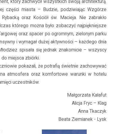
ent, który zachwycił wszystkich swoją architekturą.
nej części miasta – Budzie, podziwiając Wzgórze
Rybacką oraz Kościół św. Macieja. Nie zabrakło
odczas którego można było zobaczyć najpiękniejsze
i Targowej oraz spacer po ogromnym, zielonym parku
tensywny i wymagał dużej aktywności – każdego dnia
Młodzież spisała się jednak znakomicie – wszyscy
 do miejsca zbiórki.
niowie pokazali, że potrafią świetnie zachowywać
tna atmosfera oraz komfortowe warunki w hotelu
amięci uczestników.
Małgorzata Kałafut
Alicja Fryc – Klag
Anna Tkaczyk
Beata Ziemianek - Lysk