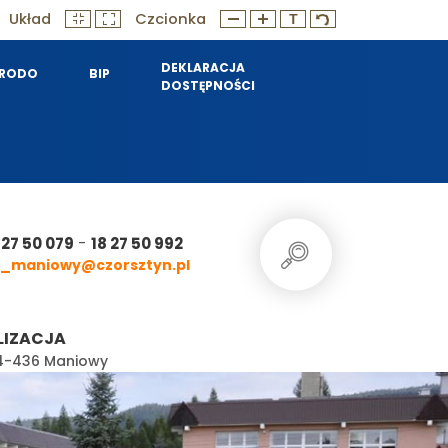
Układ
Czcionka
DEKLARACJA
RODO
BIP
DOSTĘPNOŚCI
-
 27 50 079
18 27 50 992
_maniowy@czorsztyn.pl
LIZACJA
 34-436 Maniowy