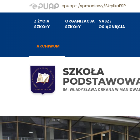
epuap- /spmaniowy/SkrytkaESP
Z ŻYCIA
ORGANIZACJA
NASZE
SZKOŁY
SZKOŁY
OSIĄGNIĘCIA
ARCHIWUM
SZKOŁA
PODSTAWOW
IM. WŁADYSŁAWA ORKANA W MANIOWA