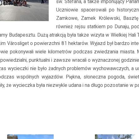
św. Stefana, a także imponujący Parlam
Uczniowie spacerowali po historycz
Zamkowe, Zamek Królewski, Basztę 
również rejsu statkiem po Dunaju, p
amy Budapesztu. Dużą atrakcją była także wizyta w Wielkiej Hal
kim Városliget o powierzchni 81 hektarów. Wyjazd był bardzo in
owie pokonywali wiele kilometrów podczas zwiedzania miasta. 
dpowiedzialni, punktualni i zawsze wracali o wyznaczonej godzinie
as wycieczki nie było żadnych problemów wychowawczych, a ucz
odczas wspólnych wyjazdów. Piękna, słoneczna pogoda, świe
ły, że wycieczka była niezwykle udana i na długo pozostanie w p