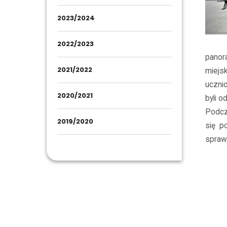
2023/2024
2022/2023
panor
2021/2022
miejs
uczni
2020/2021
byli o
Podcz
2019/2020
się p
sprawi