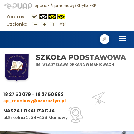
epuap- /spmaniowy/SkrytkaESP
Kontrast
Czcionka
SZKOŁA PODSTAWOWA
IM. WŁADYSŁAWA ORKANA W MANIOWACH
-
18 27 50 079
18 27 50 992
sp_maniowy@czorsztyn.pl
NASZA LOKALIZACJA
ul.Szkolna 2, 34-436 Maniowy