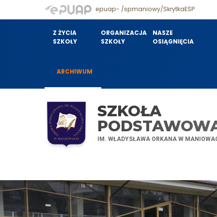
epuap- /spmaniowy/SkrytkaESP
Z ŻYCIA
ORGANIZACJA
NASZE
SZKOŁY
SZKOŁY
OSIĄGNIĘCIA
ARCHIWUM
SZKOŁA
PODSTAWOW
IM. WŁADYSŁAWA ORKANA W MANIOWA