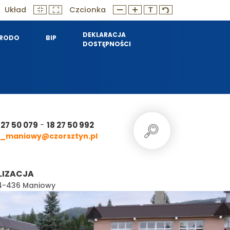
Układ
Czcionka
DEKLARACJA
RODO
BIP
DOSTĘPNOŚCI
-
 27 50 079
18 27 50 992
_maniowy@czorsztyn.pl
LIZACJA
 34-436 Maniowy