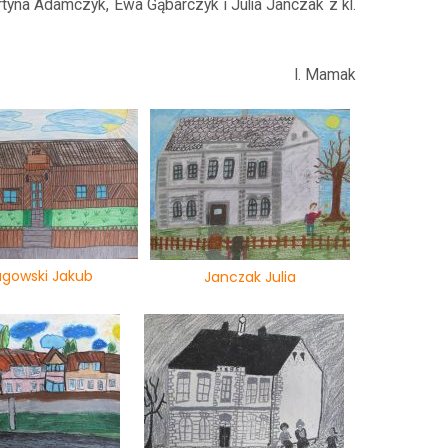
artyna Adamczyk, Ewa Gąbarczyk i Julia Janczak z kl.
I. Mamak
gowski Jakub
Janczak Julia