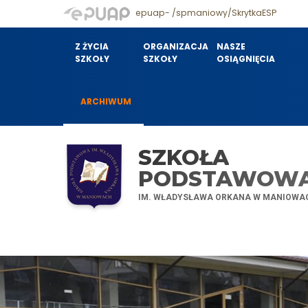
epuap- /spmaniowy/SkrytkaESP
Z ŻYCIA
ORGANIZACJA
NASZE
SZKOŁY
SZKOŁY
OSIĄGNIĘCIA
ARCHIWUM
SZKOŁA
PODSTAWOW
IM. WŁADYSŁAWA ORKANA W MANIOWA