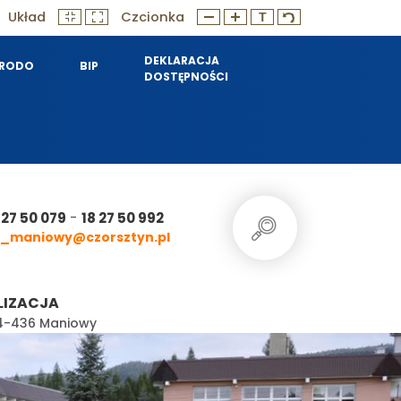
Układ
Czcionka
DEKLARACJA
RODO
BIP
DOSTĘPNOŚCI
-
 27 50 079
18 27 50 992
_maniowy@czorsztyn.pl
LIZACJA
 34-436 Maniowy