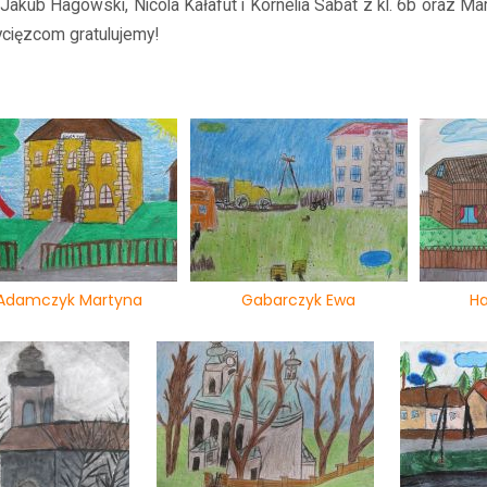
, Jakub Hagowski, Nicola Kałafut i Kornelia Sabat z kl. 6b oraz M
ycięzcom gratulujemy!
Adamczyk Martyna
Gabarczyk Ewa
Ha