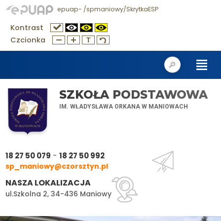
epuap- /spmaniowy/SkrytkaESP
Kontrast
Czcionka
SZKOŁA PODSTAWOWA
IM. WŁADYSŁAWA ORKANA W MANIOWACH
-
18 27 50 079
18 27 50 992
sp_maniowy@czorsztyn.pl
NASZA LOKALIZACJA
ul.Szkolna 2, 34-436 Maniowy