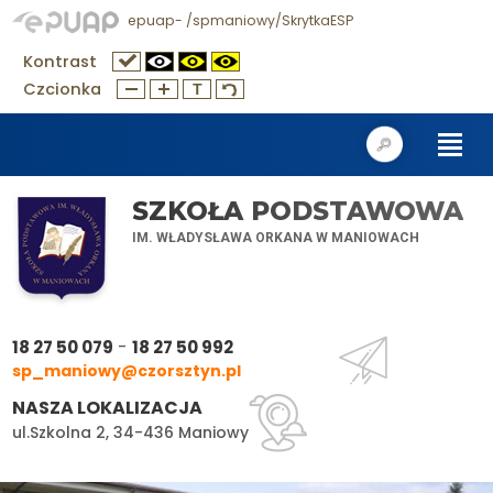
epuap- /spmaniowy/SkrytkaESP
Kontrast
Czcionka
SZKOŁA PODSTAWOWA
IM. WŁADYSŁAWA ORKANA W MANIOWACH
-
18 27 50 079
18 27 50 992
sp_maniowy@czorsztyn.pl
NASZA LOKALIZACJA
ul.Szkolna 2, 34-436 Maniowy