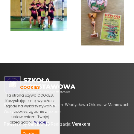
COOKIES
Ta strona używa COOKIES.
Korzystając z niej wyrażasz
© 2019 Szkoła Podstawowa im. Władysława Orkana w Maniowach
zgodę na wykorzystywanie
cookies, zgodnie z
Wszystkie prawa zastrzezone
ustawieniami Twojej
przeglądarki.
Więcej ....
Powered by Quick.CMS
Realizacja:
Verakom
Zamknij