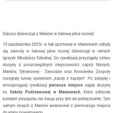
Archiwum
2025/2026
Sukces dziewcząt z Maniów w halowej piłce nożnej!
Sukces dziewcząt z Maniów w halowej piłce nożnej!
15 października 2025r. w hali sportowej w Maniowach odbyły
się zawody w halowej piłce nożnej dziewcząt w ramach
Igrzysk Młodzieży Szkolnej. Do rywalizacji przystąpiły cztery
drużyny z poszczególnych miejscowości: Łapsz Niżnych,
Maniów, Tylmanowej - Zawodzie oraz Krościenka. Zespoły
rozegrały turniej systemem „każdy z każdym”. Po zaciętej i
emocjonującej rywalizacji
pierwsze miejsce
zajęła drużyna
że
Szkoły Podstawowej w Maniowach
, która odniosła
komplet zwycięstw, nie tracąc przy tym ani jednej bramki. Tym
samym zespół z Maniów awansował z pierwszego miejsca
do etapu powiatowego.