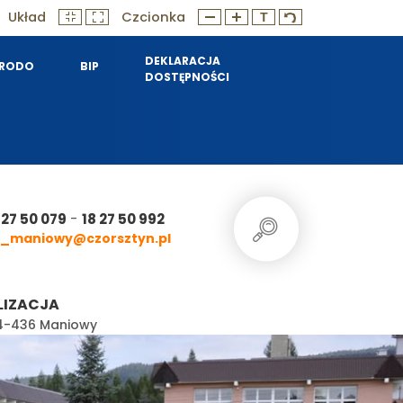
Układ
Czcionka
DEKLARACJA
RODO
BIP
DOSTĘPNOŚCI
-
 27 50 079
18 27 50 992
_maniowy@czorsztyn.pl
LIZACJA
 34-436 Maniowy