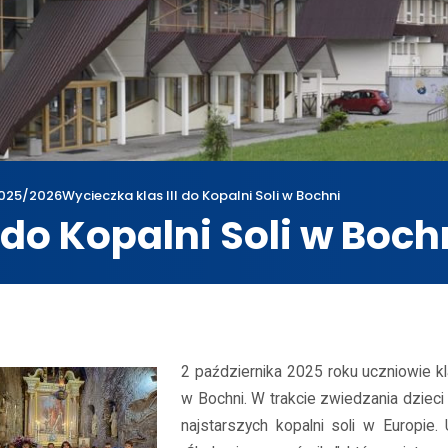
025/2026
Wycieczka klas III do Kopalni Soli w Bochni
 do Kopalni Soli w Boch
wum
2025/2026
Wycieczka klas III do Kopalni Soli w Bochni
2 października 2025 roku uczniowie klas
w Bochni. W trakcie zwiedzania dziec
najstarszych kopalni soli w Europie