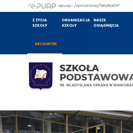
epuap- /spmaniowy/SkrytkaESP
Z ŻYCIA
ORGANIZACJA
NASZE
SZKOŁY
SZKOŁY
OSIĄGNIĘCIA
ARCHIWUM
SZKOŁA
PODSTAWOW
IM. WŁADYSŁAWA ORKANA W MANIOWA