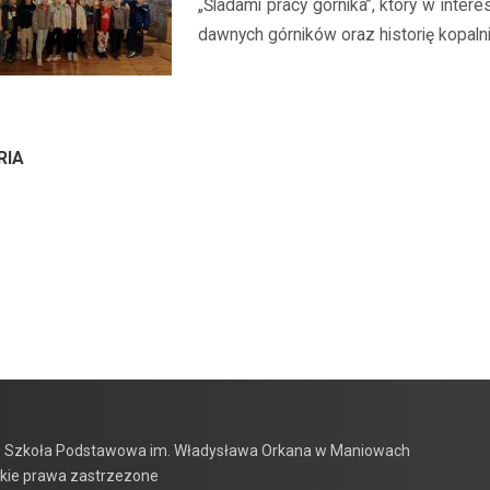
„Śladami pracy górnika”, który w intere
dawnych górników oraz historię kopalni
RIA
 Szkoła Podstawowa im. Władysława Orkana w Maniowach
kie prawa zastrzezone