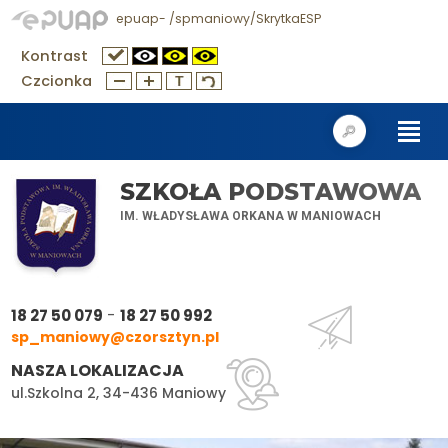
epuap- /spmaniowy/SkrytkaESP
Kontrast
Czcionka
SZKOŁA PODSTAWOWA
IM. WŁADYSŁAWA ORKANA W MANIOWACH
-
18 27 50 079
18 27 50 992
sp_maniowy@czorsztyn.pl
NASZA LOKALIZACJA
ul.Szkolna 2, 34-436 Maniowy