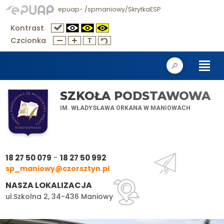
epuap- /spmaniowy/SkrytkaESP
Kontrast
Czcionka
SZKOŁA PODSTAWOWA
IM. WŁADYSŁAWA ORKANA W MANIOWACH
-
18 27 50 079
18 27 50 992
sp_maniowy@czorsztyn.pl
NASZA LOKALIZACJA
ul.Szkolna 2, 34-436 Maniowy