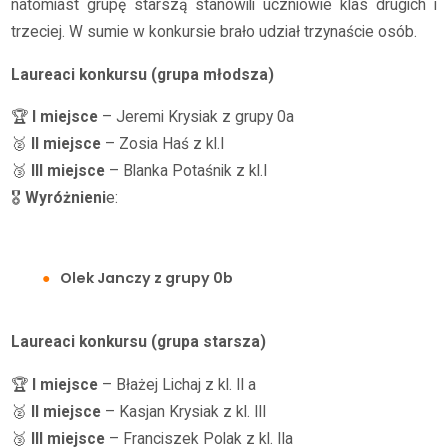
natomiast grupę starszą stanowili uczniowie klas drugich i
trzeciej. W sumie w konkursie brało udział trzynaście osób.
Laureaci konkursu (grupa młodsza)
🏆
I miejsce
– Jeremi Krysiak z grupy 0a
🥈
II miejsce
– Zosia Haś z kl.I
🥉
III miejsce
– Blanka Potaśnik z kl.I
🎖
Wyróżnieni
e:
Olek Janczy z grupy 0b
Laureaci konkursu (grupa starsza)
🏆
I miejsce
– Błażej Lichaj z kl. II a
🥈
II miejsce
– Kasjan Krysiak z kl. III
🥉
III miejsce
– Franciszek Polak z kl. IIa