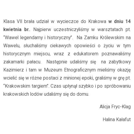
Archiwum
2025/2026
Wycieczka klasy VII
Klasa VII brała udział w wycieczce do Krakowa
w dniu 14
kwietnia br.
. Najpierw uczestniczyliśmy w warsztatach pt.
“Wawel legendarny i historyczny”. Na Zamku Królewskim na
Wawelu, słuchaliśmy ciekawych opowieści o życiu w tym
historycznym miejscu, wraz z edukatorem poznawaliśmy
zakamarki pałacu. Następnie udaliśmy się na zabytkowy
Kazimierz i tam w Muzeum Etnograficznym mieliśmy okazję
wcielić się w różne postaci z minionej epoki, graliśmy w grę pt.
“Krakowskim targiem”. Czas upłynął szybko i po spróbowaniu
krakowskich lodów udaliśmy się do domu.
Alicja Fryc-Klag
Halina Kałafut