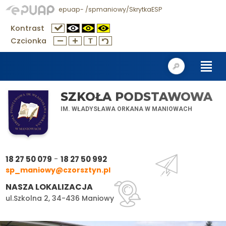
epuap- /spmaniowy/SkrytkaESP
Kontrast
Czcionka
SZKOŁA PODSTAWOWA
IM. WŁADYSŁAWA ORKANA W MANIOWACH
-
18 27 50 079
18 27 50 992
sp_maniowy@czorsztyn.pl
NASZA LOKALIZACJA
ul.Szkolna 2, 34-436 Maniowy