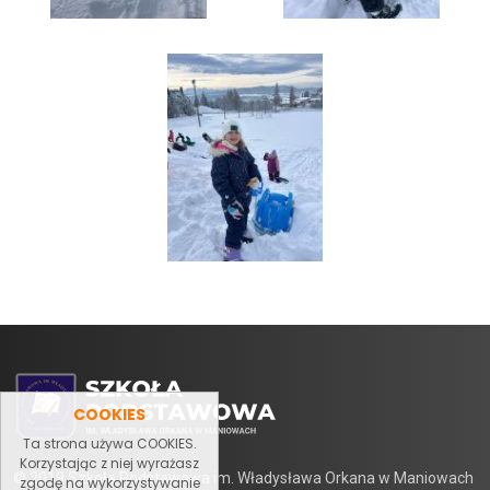
COOKIES
Ta strona używa COOKIES.
Korzystając z niej wyrażasz
© 2019 Szkoła Podstawowa im. Władysława Orkana w Maniowach
zgodę na wykorzystywanie