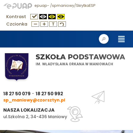
epuap- /spmaniowy/SkrytkaESP
Kontrast
Czcionka
SZKOŁA PODSTAWOWA
IM. WŁADYSŁAWA ORKANA W MANIOWACH
-
18 27 50 079
18 27 50 992
sp_maniowy@czorsztyn.pl
NASZA LOKALIZACJA
ul.Szkolna 2, 34-436 Maniowy