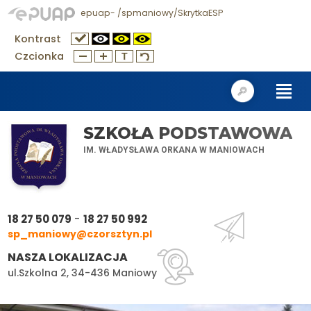
epuap- /spmaniowy/SkrytkaESP
Kontrast
Czcionka
SZKOŁA PODSTAWOWA
IM. WŁADYSŁAWA ORKANA W MANIOWACH
-
18 27 50 079
18 27 50 992
sp_maniowy@czorsztyn.pl
NASZA LOKALIZACJA
ul.Szkolna 2, 34-436 Maniowy