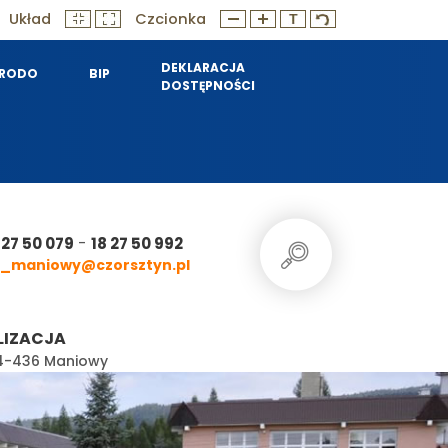
Układ
Czcionka
DEKLARACJA
RODO
BIP
DOSTĘPNOŚCI
-
 27 50 079
18 27 50 992
_maniowy@czorsztyn.pl
LIZACJA
 34-436 Maniowy