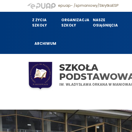
epuap- /spmaniowy/SkrytkaESP
Z ŻYCIA
ORGANIZACJA
NASZE
SZKOŁY
SZKOŁY
OSIĄGNIĘCIA
ARCHIWUM
SZKOŁA
PODSTAWOW
IM. WŁADYSŁAWA ORKANA W MANIOWA