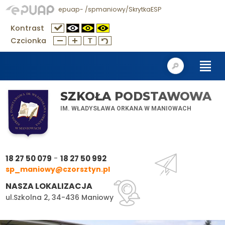
epuap- /spmaniowy/SkrytkaESP
Kontrast
Czcionka
SZKOŁA PODSTAWOWA
IM. WŁADYSŁAWA ORKANA W MANIOWACH
-
18 27 50 079
18 27 50 992
sp_maniowy@czorsztyn.pl
NASZA LOKALIZACJA
ul.Szkolna 2, 34-436 Maniowy