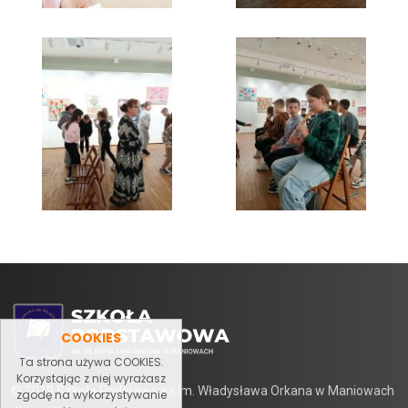
COOKIES
Ta strona używa COOKIES.
Korzystając z niej wyrażasz
© 2019 Szkoła Podstawowa im. Władysława Orkana w Maniowach
zgodę na wykorzystywanie