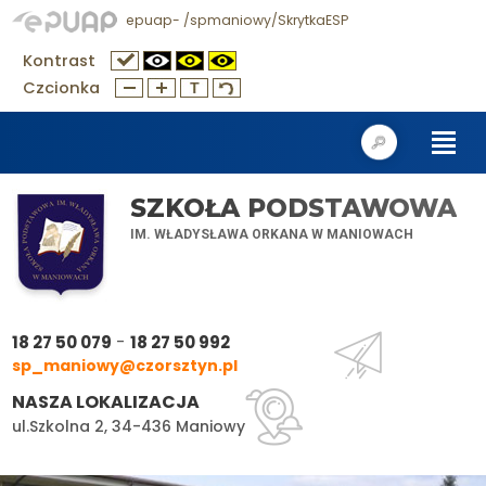
epuap- /spmaniowy/SkrytkaESP
Kontrast
Czcionka
SZKOŁA PODSTAWOWA
IM. WŁADYSŁAWA ORKANA W MANIOWACH
-
18 27 50 079
18 27 50 992
sp_maniowy@czorsztyn.pl
NASZA LOKALIZACJA
ul.Szkolna 2, 34-436 Maniowy