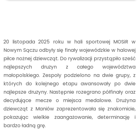
Archiwum
2025/2026
Dziewczęta z Maniów trzecią drużyną w województwie!
20 listopada 2025 roku w hali sportowej MOSiR w
Nowym Sączu odbyły się finały wojewódzkie w halowej
piłce nożnej dziewcząt. Do rywalizacji przystąpiło sześć
najlepszych drużyn z całego województwa
małopolskiego. Zespoły podzielono na dwie grupy, z
których do kolejnego etapu awansowały po dwie
najlepsze drużyny. Następnie rozegrano półfinały oraz
decydujące mecze o miejsca medalowe. Drużyna
dziewcząt z Maniów zaprezentowała się znakomicie,
pokazując wielkie zaangażowanie, determinację i
bardzo ładną grę.