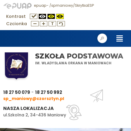
epuap- /spmaniowy/SkrytkaESP
Kontrast
Czcionka
SZKOŁA PODSTAWOWA
IM. WŁADYSŁAWA ORKANA W MANIOWACH
-
18 27 50 079
18 27 50 992
sp_maniowy@czorsztyn.pl
NASZA LOKALIZACJA
ul.Szkolna 2, 34-436 Maniowy