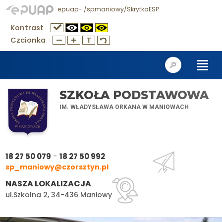
epuap- /spmaniowy/SkrytkaESP
Kontrast
Czcionka
SZKOŁA PODSTAWOWA
IM. WŁADYSŁAWA ORKANA W MANIOWACH
-
18 27 50 079
18 27 50 992
sp_maniowy@czorsztyn.pl
NASZA LOKALIZACJA
ul.Szkolna 2, 34-436 Maniowy