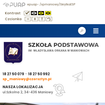
epuap- /spmaniowy/SkrytkaESP
Kontrast
Czcionka
SZKOŁA PODSTAWOWA
IM. WŁADYSŁAWA ORKANA W MANIOWACH
-
18 27 50 079
18 27 50 992
sp_maniowy@czorsztyn.pl
NASZA LOKALIZACJA
ul.Szkolna 2, 34-436 Maniowy