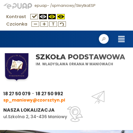
epuap- /spmaniowy/SkrytkaESP
Kontrast
Czcionka
SZKOŁA PODSTAWOWA
IM. WŁADYSŁAWA ORKANA W MANIOWACH
-
18 27 50 079
18 27 50 992
sp_maniowy@czorsztyn.pl
NASZA LOKALIZACJA
ul.Szkolna 2, 34-436 Maniowy