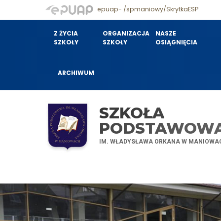
epuap- /spmaniowy/SkrytkaESP
Z ŻYCIA
ORGANIZACJA
NASZE
SZKOŁY
SZKOŁY
OSIĄGNIĘCIA
ARCHIWUM
SZKOŁA
PODSTAWOW
IM. WŁADYSŁAWA ORKANA W MANIOWA