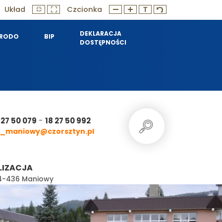
Układ
Czcionka
DEKLARACJA
RODO
BIP
DOSTĘPNOŚCI
-
 27 50 079
18 27 50 992
_maniowy@czorsztyn.pl
LIZACJA
 34-436 Maniowy