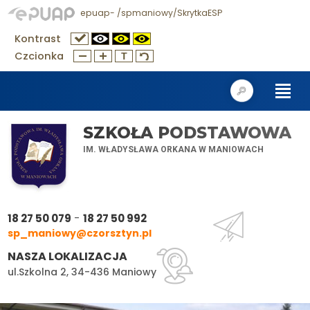
epuap- /spmaniowy/SkrytkaESP
Kontrast
Czcionka
SZKOŁA PODSTAWOWA
IM. WŁADYSŁAWA ORKANA W MANIOWACH
-
18 27 50 079
18 27 50 992
sp_maniowy@czorsztyn.pl
NASZA LOKALIZACJA
ul.Szkolna 2, 34-436 Maniowy