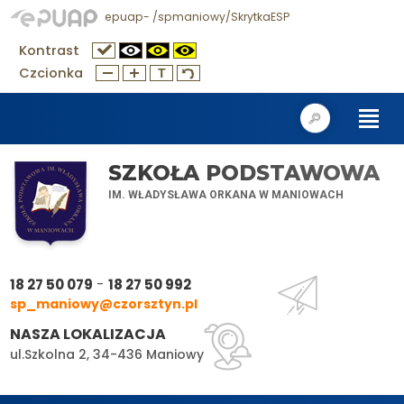
epuap- /spmaniowy/SkrytkaESP
Kontrast
Czcionka
SZKOŁA PODSTAWOWA
IM. WŁADYSŁAWA ORKANA W MANIOWACH
-
18 27 50 079
18 27 50 992
sp_maniowy@czorsztyn.pl
NASZA LOKALIZACJA
ul.Szkolna 2, 34-436 Maniowy