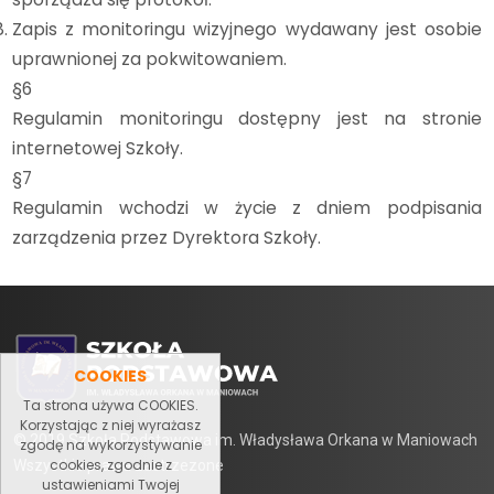
Zapis z monitoringu wizyjnego wydawany jest osobie
uprawnionej za pokwitowaniem.
§6
Regulamin monitoringu dostępny jest na stronie
internetowej Szkoły.
§7
Regulamin wchodzi w życie z dniem podpisania
zarządzenia przez Dyrektora Szkoły.
COOKIES
Ta strona używa COOKIES.
Korzystając z niej wyrażasz
© 2019 Szkoła Podstawowa im. Władysława Orkana w Maniowach
zgodę na wykorzystywanie
cookies, zgodnie z
Wszystkie prawa zastrzezone
ustawieniami Twojej