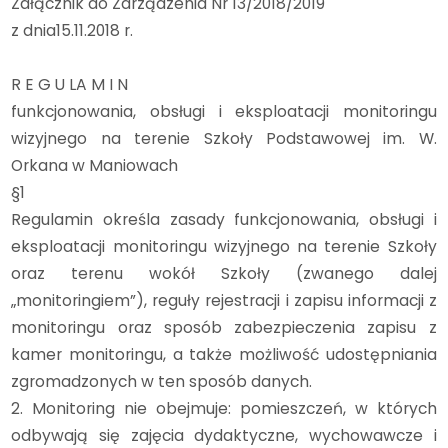
Załącznik do Zarządzenia Nr 13/2018/2019
z dnia15.11.2018 r.
R E G U LA M I N
funkcjonowania, obsługi i eksploatacji monitoringu
wizyjnego na terenie Szkoły Podstawowej im. W.
Orkana w Maniowach
§1
Regulamin określa zasady funkcjonowania, obsługi i
eksploatacji monitoringu wizyjnego na terenie Szkoły
oraz terenu wokół Szkoły (zwanego dalej
„monitoringiem”), reguły rejestracji i zapisu informacji z
monitoringu oraz sposób zabezpieczenia zapisu z
kamer monitoringu, a także możliwość udostępniania
zgromadzonych w ten sposób danych.
2. Monitoring nie obejmuje: pomieszczeń, w których
odbywają się zajęcia dydaktyczne, wychowawcze i