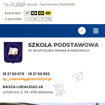
epuap- /spmaniowy/SkrytkaESP
Kontrast
Czcionka
SZKOŁA PODSTAWOWA
IM. WŁADYSŁAWA ORKANA W MANIOWACH
-
18 27 50 079
18 27 50 992
sp_maniowy@czorsztyn.pl
NASZA LOKALIZACJA
ul.Szkolna 2, 34-436 Maniowy