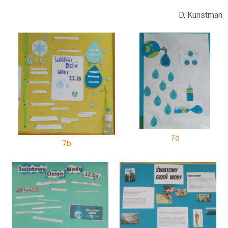
D. Kunstman
7a
7b