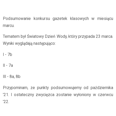
Archiwum
2021/2022
Gazetki w marcu
Podsumowanie konkursu gazetek klasowych w miesiącu
marcu.
Tematem był Światowy Dzień Wody, który przypada 23 marca.
Wyniki wyglądają następująco:
I - 7b
II - 7a
III - 8a, 8b
Przypominam, że punkty podsumowujemy od października
'21. I ostateczny zwycięzca zostanie wyłoniony w czerwcu
'22.