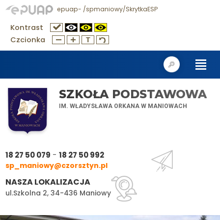
epuap- /spmaniowy/SkrytkaESP
Kontrast
Czcionka
SZKOŁA PODSTAWOWA
IM. WŁADYSŁAWA ORKANA W MANIOWACH
-
18 27 50 079
18 27 50 992
sp_maniowy@czorsztyn.pl
NASZA LOKALIZACJA
ul.Szkolna 2, 34-436 Maniowy