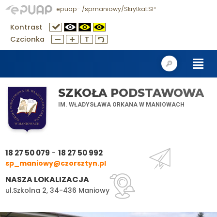
epuap- /spmaniowy/SkrytkaESP
Kontrast
Czcionka
SZKOŁA PODSTAWOWA
IM. WŁADYSŁAWA ORKANA W MANIOWACH
-
18 27 50 079
18 27 50 992
sp_maniowy@czorsztyn.pl
NASZA LOKALIZACJA
ul.Szkolna 2, 34-436 Maniowy