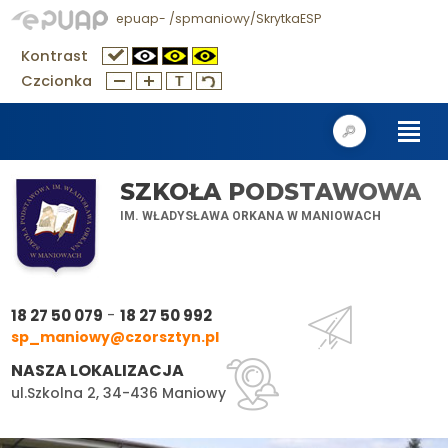
epuap- /spmaniowy/SkrytkaESP
Kontrast
Czcionka
SZKOŁA PODSTAWOWA
IM. WŁADYSŁAWA ORKANA W MANIOWACH
-
18 27 50 079
18 27 50 992
sp_maniowy@czorsztyn.pl
NASZA LOKALIZACJA
ul.Szkolna 2, 34-436 Maniowy