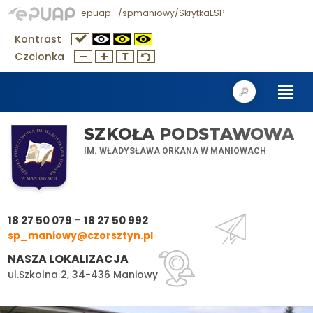
epuap- /spmaniowy/SkrytkaESP
Kontrast
Czcionka
SZKOŁA PODSTAWOWA
IM. WŁADYSŁAWA ORKANA W MANIOWACH
-
18 27 50 079
18 27 50 992
sp_maniowy@czorsztyn.pl
NASZA LOKALIZACJA
ul.Szkolna 2, 34-436 Maniowy