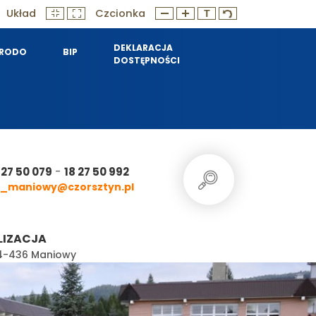
Układ
Czcionka
DEKLARACJA
RODO
BIP
DOSTĘPNOŚCI
-
 27 50 079
18 27 50 992
_maniowy@czorsztyn.pl
LIZACJA
 34-436 Maniowy