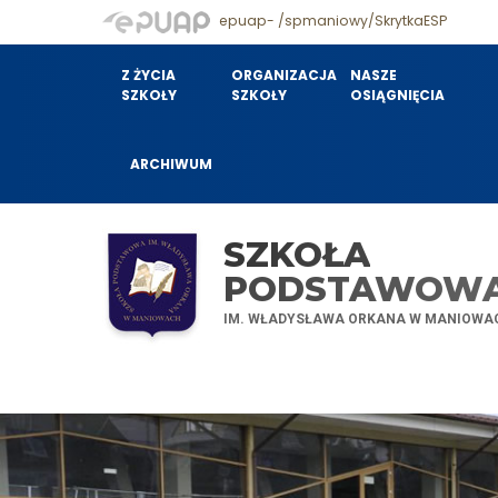
epuap- /spmaniowy/SkrytkaESP
Z ŻYCIA
ORGANIZACJA
NASZE
SZKOŁY
SZKOŁY
OSIĄGNIĘCIA
ARCHIWUM
SZKOŁA
PODSTAWOW
IM. WŁADYSŁAWA ORKANA W MANIOWA