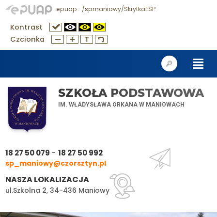
epuap- /spmaniowy/SkrytkaESP
Kontrast
Czcionka
SZKOŁA PODSTAWOWA
IM. WŁADYSŁAWA ORKANA W MANIOWACH
-
18 27 50 079
18 27 50 992
sp_maniowy@czorsztyn.pl
NASZA LOKALIZACJA
ul.Szkolna 2, 34-436 Maniowy