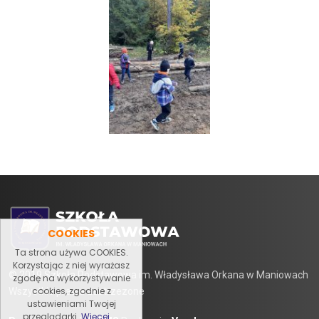
COOKIES
Ta strona używa COOKIES.
Korzystając z niej wyrażasz
© 2019 Szkoła Podstawowa im. Władysława Orkana w Maniowach
zgodę na wykorzystywanie
cookies, zgodnie z
Wszystkie prawa zastrzezone
ustawieniami Twojej
przeglądarki.
Więcej ....