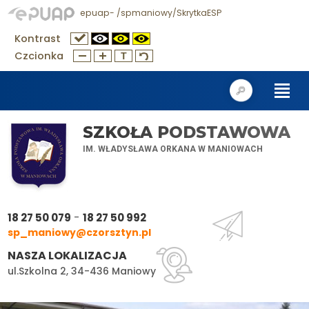
epuap- /spmaniowy/SkrytkaESP
Kontrast
Czcionka
SZKOŁA PODSTAWOWA
IM. WŁADYSŁAWA ORKANA W MANIOWACH
-
18 27 50 079
18 27 50 992
sp_maniowy@czorsztyn.pl
NASZA LOKALIZACJA
ul.Szkolna 2, 34-436 Maniowy