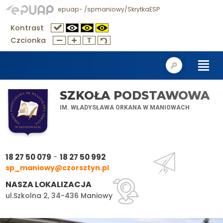
epuap- /spmaniowy/SkrytkaESP
Kontrast
Czcionka
SZKOŁA PODSTAWOWA
IM. WŁADYSŁAWA ORKANA W MANIOWACH
-
18 27 50 079
18 27 50 992
sp_maniowy@czorsztyn.pl
NASZA LOKALIZACJA
ul.Szkolna 2, 34-436 Maniowy