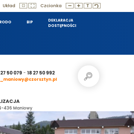
Układ
Czcionka
DEKLARACJA
RODO
BIP
DOSTĘPNOŚCI
-
 27 50 079
18 27 50 992
_maniowy@czorsztyn.pl
LIZACJA
 34-436 Maniowy