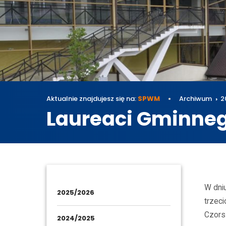
Aktualnie znajdujesz się na:
SPWM
Archiwum
2
Laureaci Gminne
Archi
W dni
2025/2026
trzec
Czors
2024/2025