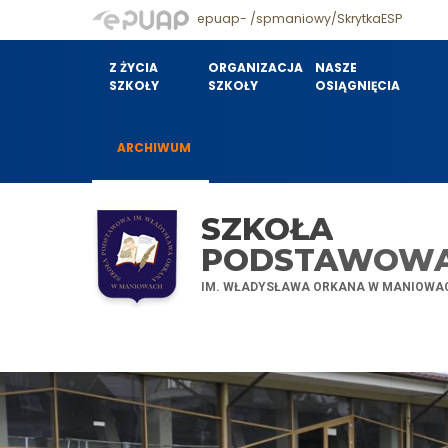
epuap- /spmaniowy/SkrytkaESP
Z ŻYCIA
ORGANIZACJA
NASZE
SZKOŁY
SZKOŁY
OSIĄGNIĘCIA
ARCHIWUM
SZKOŁA
PODSTAWOW
IM. WŁADYSŁAWA ORKANA W MANIOWA