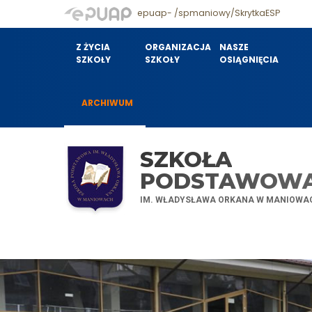
epuap- /spmaniowy/SkrytkaESP
Z ŻYCIA
ORGANIZACJA
NASZE
SZKOŁY
SZKOŁY
OSIĄGNIĘCIA
ARCHIWUM
SZKOŁA
PODSTAWOW
IM. WŁADYSŁAWA ORKANA W MANIOWA