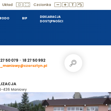
Układ
Czcionka
DEKLARACJA
RODO
BIP
DOSTĘPNOŚCI
-
 27 50 079
18 27 50 992
_maniowy@czorsztyn.pl
LIZACJA
 34-436 Maniowy