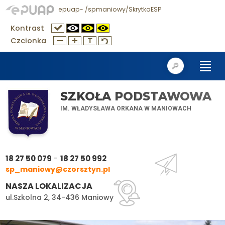
epuap- /spmaniowy/SkrytkaESP
Kontrast
Czcionka
SZKOŁA PODSTAWOWA
IM. WŁADYSŁAWA ORKANA W MANIOWACH
-
18 27 50 079
18 27 50 992
sp_maniowy@czorsztyn.pl
NASZA LOKALIZACJA
ul.Szkolna 2, 34-436 Maniowy