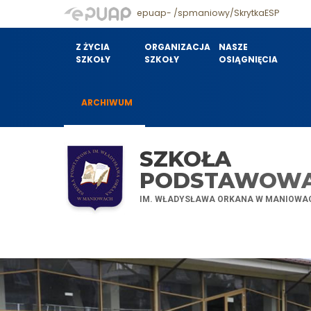
epuap- /spmaniowy/SkrytkaESP
Z ŻYCIA
ORGANIZACJA
NASZE
SZKOŁY
SZKOŁY
OSIĄGNIĘCIA
ARCHIWUM
SZKOŁA
PODSTAWOW
IM. WŁADYSŁAWA ORKANA W MANIOWA