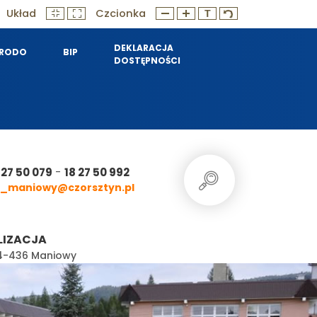
Układ
Czcionka
DEKLARACJA
RODO
BIP
DOSTĘPNOŚCI
-
 27 50 079
18 27 50 992
_maniowy@czorsztyn.pl
LIZACJA
 34-436 Maniowy