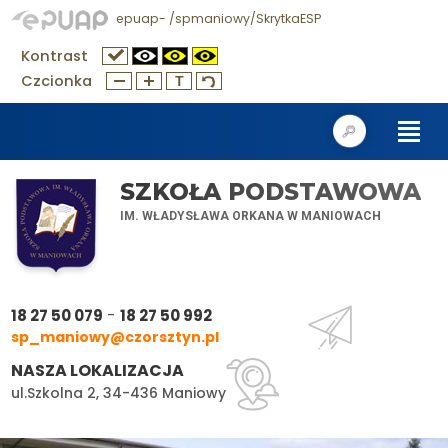
epuap- /spmaniowy/SkrytkaESP
Kontrast
Czcionka
SZKOŁA PODSTAWOWA
IM. WŁADYSŁAWA ORKANA W MANIOWACH
-
18 27 50 079
18 27 50 992
sp_maniowy@czorsztyn.pl
NASZA LOKALIZACJA
ul.Szkolna 2, 34-436 Maniowy